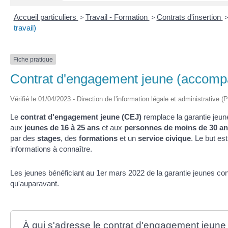
Accueil particuliers
>
Travail - Formation
>
Contrats d'insertion
travail)
Fiche pratique
Contrat d'engagement jeune (accompa
Vérifié le 01/04/2023 - Direction de l'information légale et administrative (
Le
contrat d'engagement jeune (CEJ)
remplace la garantie jeun
aux
jeunes de 16 à 25 ans
et aux
personnes de moins de 30 a
par des
stages
, des
formations
et un
service civique
. Le but es
informations à connaître.
Les jeunes bénéficiant au 1
er
mars 2022 de la garantie jeunes con
qu'auparavant.
À qui s'adresse le contrat d'engagement jeune