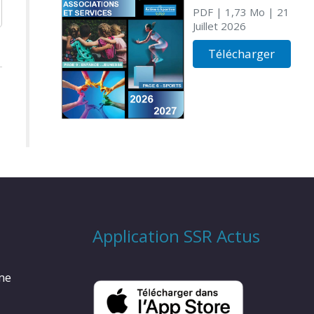
PDF
| 1,73 Mo
| 21
Juillet 2026
Télécharger
Application SSR Actus
rme