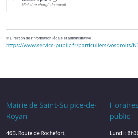
Ministère chargé du travail
©
Direction de l'information légale et administrative
https://www.service-public.fr/particuliers/vosdroits/
Mairie de Saint-Sulpice-de-
Horaires
Royan
public
46B, Route de Rochefort,
Lundi : 8h3