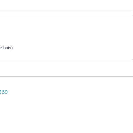
e bois)
N360