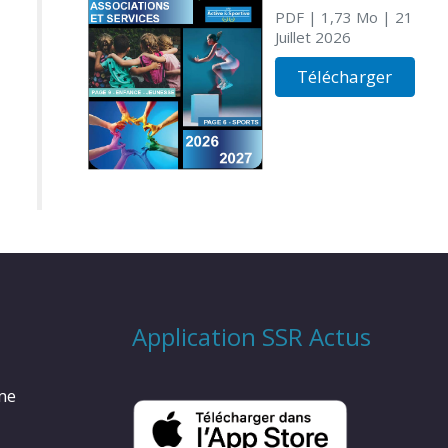
PDF
| 1,73 Mo
| 21
Juillet 2026
Télécharger
Application SSR Actus
rme