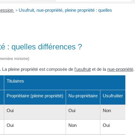
cession
>
Usufruit, nue-propriété, pleine propriété : quelles
té : quelles différences ?
Première ministre)
en. La pleine propriété est composée de
l'usufruit
et de la
nue-propriété
.
Titulaires
Propriétaire (pleine propriété)
Nu-propriétaire
Usufruitier
Oui
Oui
Non
Oui
Non
Oui