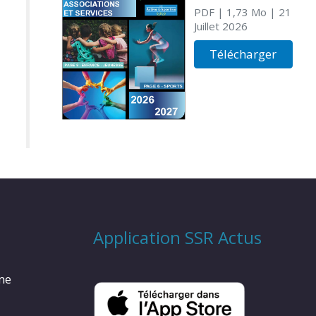
PDF
| 1,73 Mo
| 21
Juillet 2026
Télécharger
Application SSR Actus
rme