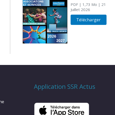
PDF
| 1,73 Mo
| 21
Juillet 2026
Télécharger
Application SSR Actus
rme