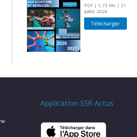
PDF
| 1,73 Mo
| 21
Juillet 2026
Télécharger
Application SSR Actus
rme