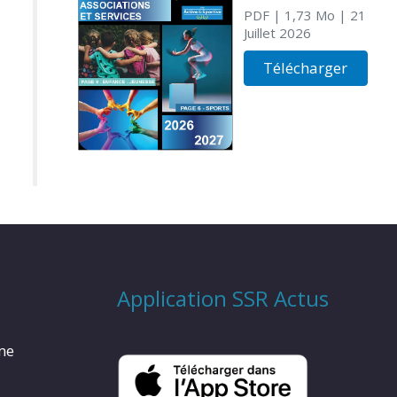
PDF
| 1,73 Mo
| 21
Juillet 2026
Télécharger
Application SSR Actus
rme