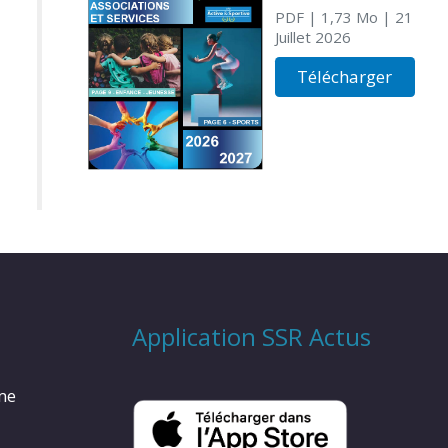
PDF
| 1,73 Mo
| 21
Juillet 2026
Télécharger
Application SSR Actus
rme