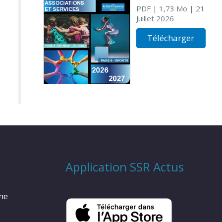
PDF
| 1,73 Mo
| 21
Juillet 2026
Télécharger
Application SSR Actus
rme