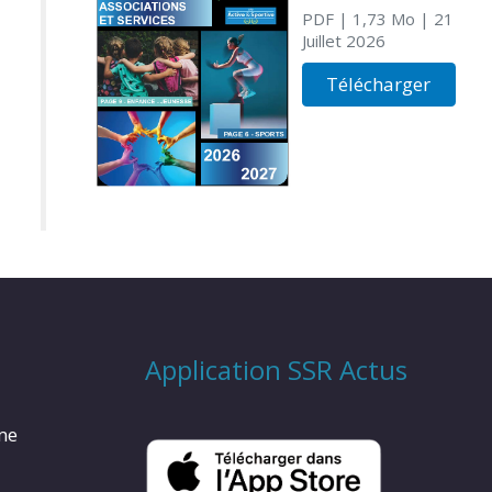
PDF
| 1,73 Mo
| 21
Juillet 2026
Télécharger
Application SSR Actus
rme