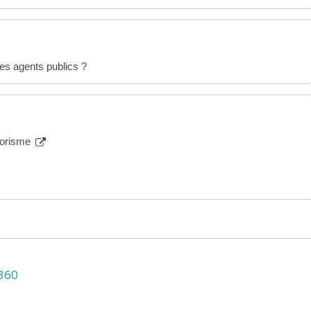
es agents publics ?
rrorisme
N360