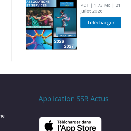
PDF
| 1,73 Mo
| 21
Juillet 2026
Télécharger
Application SSR Actus
rme