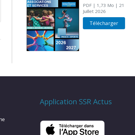
PDF
| 1,73 Mo
| 21
Juillet 2026
Télécharger
Application SSR Actus
rme