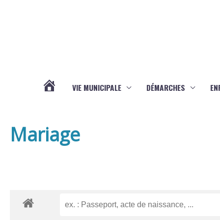
Aller au contenu
Aller au pied de page
VIE MUNICIPALE
DÉMARCHES
EN
ACTUALITÉS
Mariage