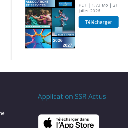
PDF
| 1,73 Mo
| 21
Juillet 2026
Télécharger
Application SSR Actus
rme