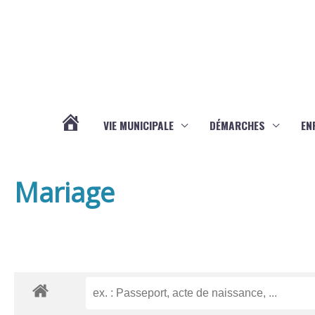
Aller au contenu
Aller au pied de page
VIE MUNICIPALE
DÉMARCHES
EN
ACTUALITÉS
Mariage