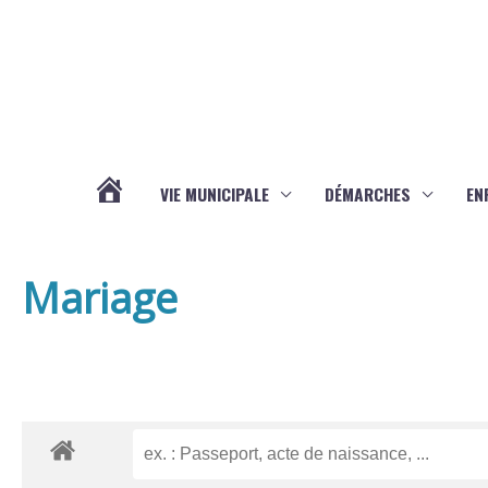
Aller au contenu
Aller au pied de page
VIE MUNICIPALE
DÉMARCHES
EN
ACTUALITÉS
Mariage