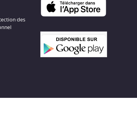
tection des
onnel