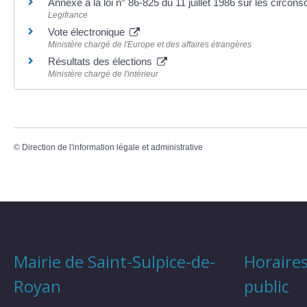
Annexe à la loi n° 86-825 du 11 juillet 1986 sur les circons
Legifrance
Vote électronique
Ministère chargé de l'Europe et des affaires étrangères
Résultats des élections
Ministère chargé de l'intérieur
©
Direction de l'information légale et administrative
Mairie de Saint-Sulpice-de-
Horaires
Royan
public