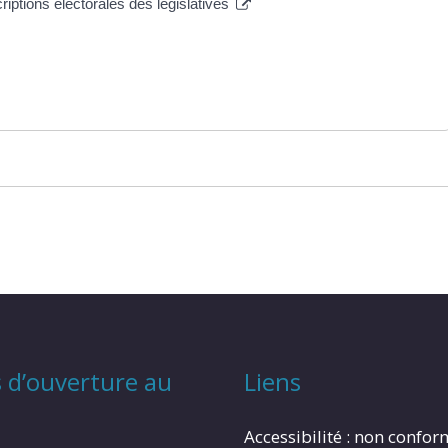
criptions électorales des législatives
 d’ouverture au
Liens
Accessibilité : non confo