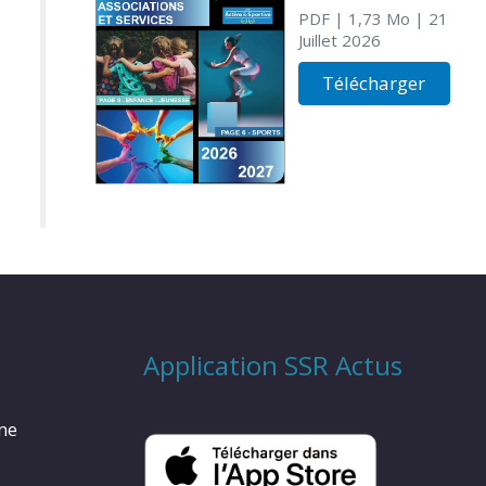
PDF
| 1,73 Mo
| 21
Juillet 2026
Télécharger
Application SSR Actus
rme