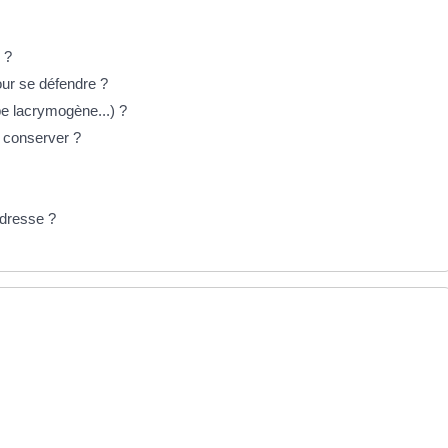
 ?
our se défendre ?
e lacrymogène...) ?
s conserver ?
adresse ?