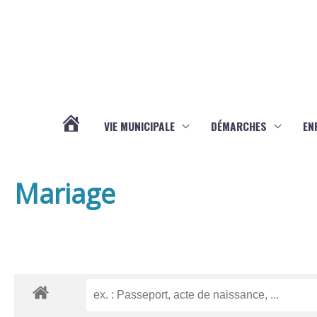
Aller au contenu
Aller au pied de page
VIE MUNICIPALE
DÉMARCHES
EN
ACTUALITÉS
Mariage