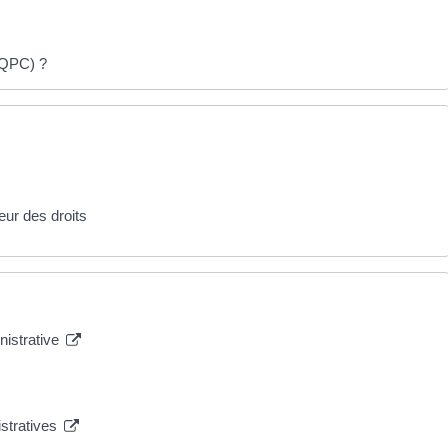
 (QPC) ?
seur des droits
nistrative
istratives