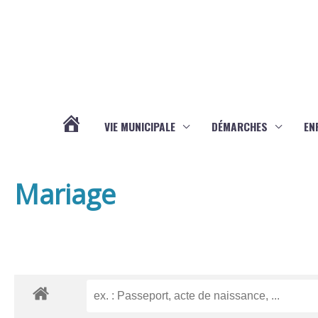
Aller au contenu
Aller au pied de page
VIE MUNICIPALE
DÉMARCHES
EN
ACTUALITÉS
Mariage