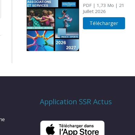
PDF
| 1,73 Mo
| 21
Juillet 2026
Télécharger
Application SSR Actus
rme