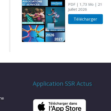
PDF
| 1,73 Mo
| 21
Juillet 2026
Télécharger
Application SSR Actus
rme