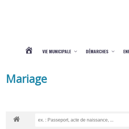
Aller au contenu
Aller au pied de page
VIE MUNICIPALE
DÉMARCHES
EN
ACTUALITÉS
Mariage