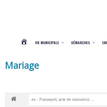
Aller au contenu
Aller au pied de page
VIE MUNICIPALE
DÉMARCHES
EN
ACTUALITÉS
Mariage