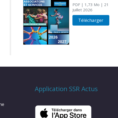
PDF
| 1,73 Mo
| 21
Juillet 2026
Télécharger
Application SSR Actus
rme