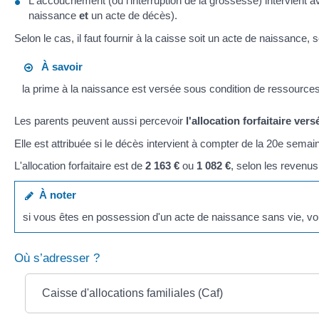
L'accouchement (ou l'interruption de la grossesse) intervient a
naissance
et
un acte de décès).
Selon le cas, il faut fournir à la caisse soit un acte de naissance, s
À savoir
la prime à la naissance est versée sous condition de ressources
Les parents peuvent aussi percevoir
l'allocation forfaitaire ve
Elle est attribuée si le décès intervient à compter de la 20
e
semain
L'allocation forfaitaire est de
2 163 €
ou
1 082 €
, selon les revenus
À noter
si vous êtes en possession d'un acte de naissance sans vie, v
Où s’adresser ?
Caisse d'allocations familiales (Caf)