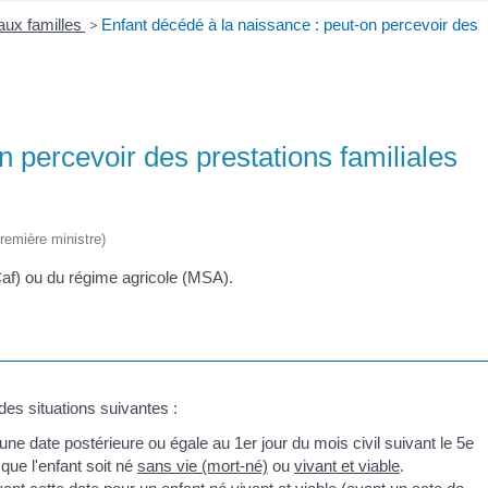
aux familles
>
Enfant décédé à la naissance : peut-on percevoir des
n percevoir des prestations familiales
Première ministre)
Caf) ou du régime agricole (MSA).
des situations suivantes :
 une date postérieure ou égale au 1
er
jour du mois civil suivant le 5
e
ue l'enfant soit né
sans vie (mort-né)
ou
vivant et viable
.