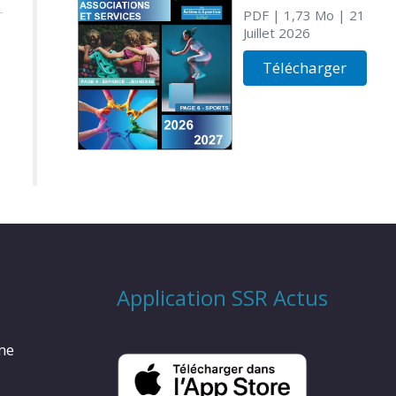
PDF
| 1,73 Mo
| 21
Juillet 2026
Télécharger
Application SSR Actus
rme