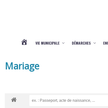
Aller au contenu
Aller au pied de page
VIE MUNICIPALE
DÉMARCHES
EN
ACTUALITÉS
Mariage