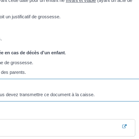
vant cette date pour un enfant né
vivant et viable
(ayant un acte de
oit un justificatif de grossesse.
.
rsée en cas de décès d'un enfant
.
e de grossesse.
 des parents.
ous devez transmettre ce document à la caisse.