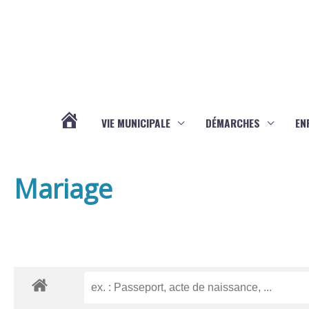
Aller au contenu
Aller au pied de page
VIE MUNICIPALE
DÉMARCHES
EN
ACTUALITÉS
Mariage