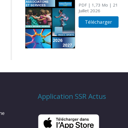
PDF
| 1,73 Mo
| 21
Juillet 2026
Télécharger
Application SSR Actus
rme