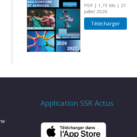
PDF
| 1,73 Mo
| 21
Juillet 2026
Télécharger
Application SSR Actus
rme