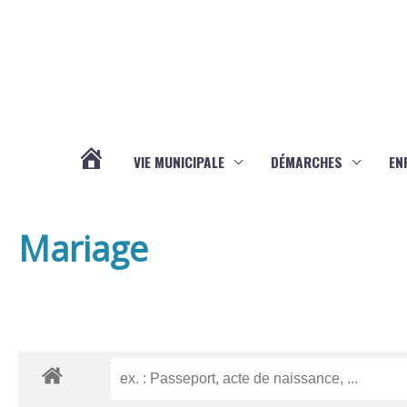
Aller au contenu
Aller au pied de page
VIE MUNICIPALE
DÉMARCHES
EN
ACTUALITÉS
Mariage