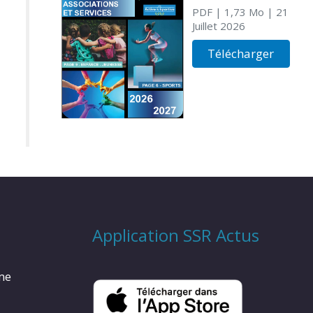
PDF
| 1,73 Mo
| 21
Juillet 2026
Télécharger
Application SSR Actus
rme