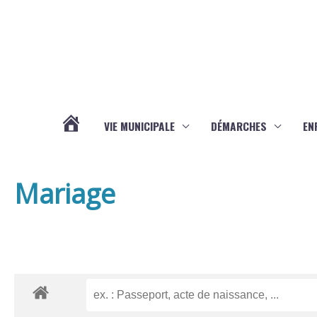
Aller au contenu
Aller au pied de page
VIE MUNICIPALE
DÉMARCHES
EN
ACTUALITÉS
Mariage