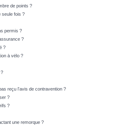
mbre de points ?
 seule fois ?
ns permis ?
 assurance ?
é ?
ion à vélo ?
 ?
s reçu l'avis de contravention ?
ser ?
ifs ?
ractant une remorque ?