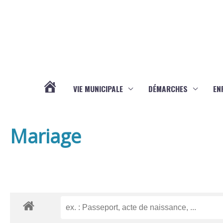
Aller au contenu
Aller au pied de page
VIE MUNICIPALE
DÉMARCHES
EN
ACTUALITÉS
Mariage