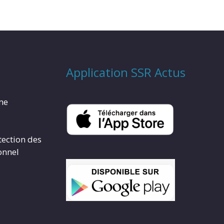
Application SSR Actus
rme
tection des
onnel