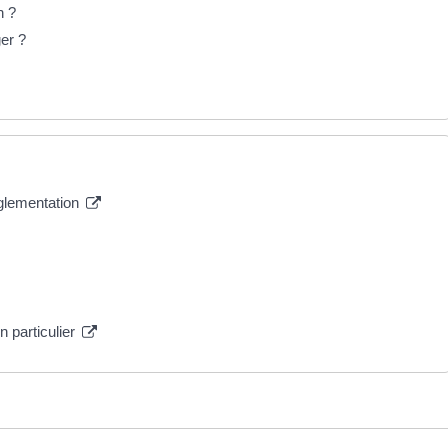
n ?
ger ?
églementation
n particulier