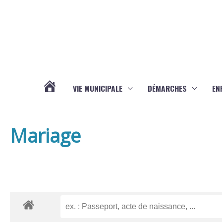
Aller au contenu
Aller au pied de page
VIE MUNICIPALE
DÉMARCHES
EN
ACTUALITÉS
Mariage