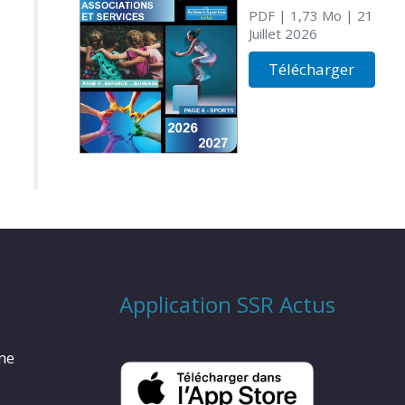
PDF
| 1,73 Mo
| 21
Juillet 2026
Télécharger
Application SSR Actus
rme