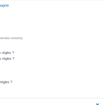
pagnie
Première ministre)
s règles ?
s règles ?
 règles ?