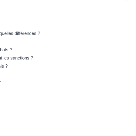
uelles différences ?
chats ?
t les sanctions ?
ie ?
?