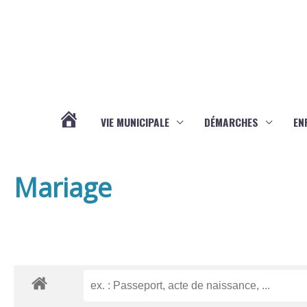
Aller au contenu
Aller au pied de page
VIE MUNICIPALE
DÉMARCHES
EN
ACTUALITÉS
Mariage