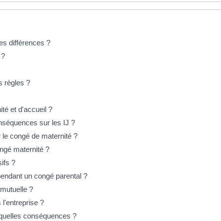
les différences ?
 ?
s règles ?
é et d'accueil ?
nséquences sur les IJ ?
 le congé de maternité ?
ngé maternité ?
ifs ?
nt pendant un congé parental ?
 mutuelle ?
 l'entreprise ?
 quelles conséquences ?