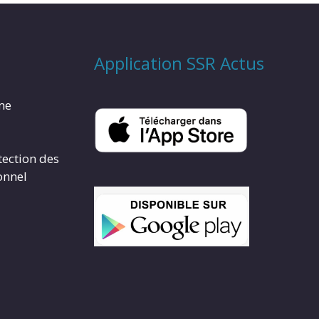
Application SSR Actus
rme
tection des
onnel