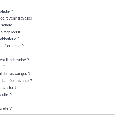
aladie ?
e revenir travailler ?
salarié ?
tarif réduit ?
sabbatique ?
ne électorale ?
est-il indemnisé ?
s ?
cul de ses congés ?
r l'année suivante ?
ravailler ?
ailler ?
urelle ?