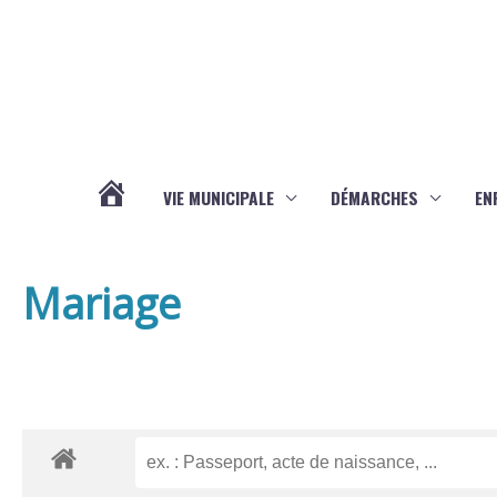
Aller au contenu
Aller au pied de page
VIE MUNICIPALE
DÉMARCHES
EN
ACTUALITÉS
Mariage