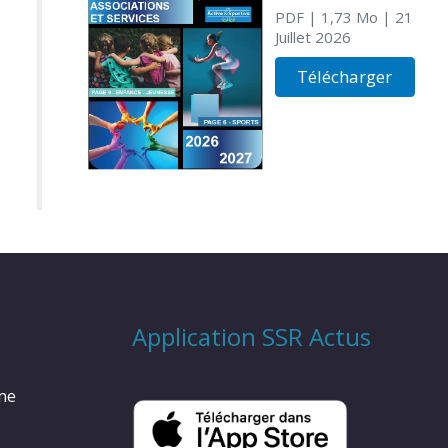
PDF
| 1,73 Mo
| 21
Juillet 2026
Télécharger
Application SSR Actus
rme