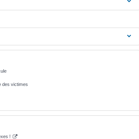
cule
ie des victimes
exes !