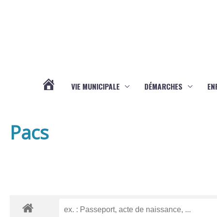
Aller au contenu
Aller au pied de page
VIE MUNICIPALE
DÉMARCHES
EN
ACTUALITÉS
Pacs