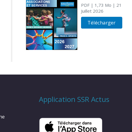
PDF
| 1,73 Mo
| 21
Juillet 2026
Télécharger
Application SSR Actus
rme