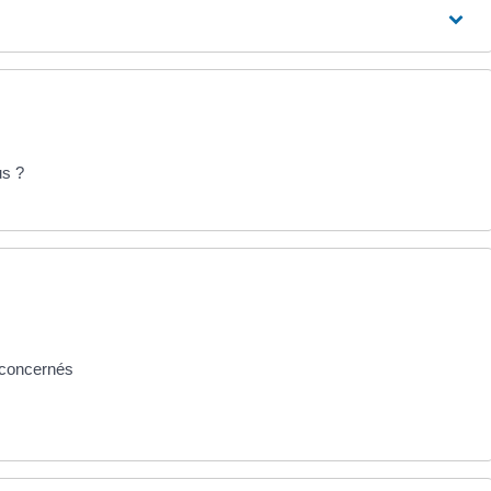
us ?
s concernés