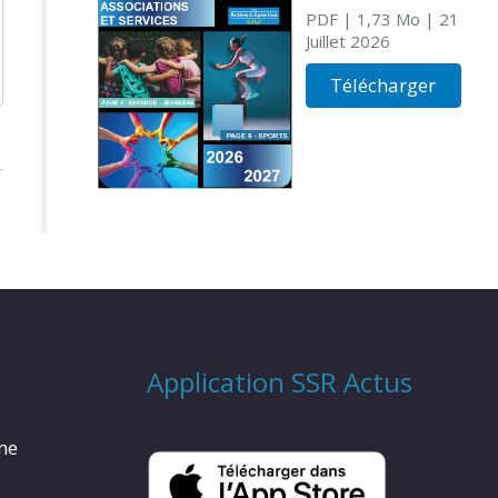
PDF
| 1,73 Mo
| 21
Juillet 2026
Télécharger
Application SSR Actus
rme