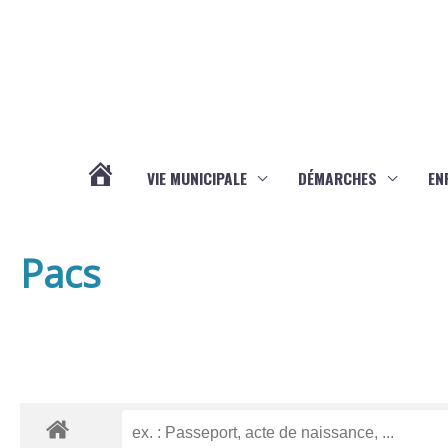
Aller au contenu
Aller au pied de page
VIE MUNICIPALE
DÉMARCHES
EN
ACTUALITÉS
Pacs