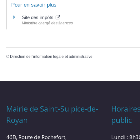
Pour en savoir plus
Site des impôts
Ministère chargé des finances
©
Direction de l'information légale et administrative
Mairie de Saint-Sulpice-de-
Horaires
Royan
public
46B, Route de Rochefort,
Lundi : 8h3