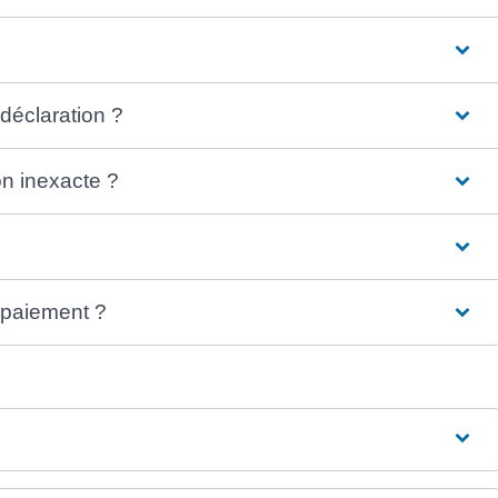
déclaration ?
on inexacte ?
 paiement ?