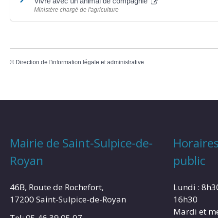
Vivre avec un animal de compagnie
Ministère chargé de l'agriculture
©
Direction de l'information légale et administrative
Mairie de Saint-Sulpice-de-
Horaires
Royan
public
46B, Route de Rochefort,
Lundi : 8h3
17200 Saint-Sulpice-de-Royan
16h30
Mardi et me
Tel: 05 46 39 05 07