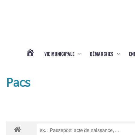
Aller au contenu
Aller au pied de page
VIE MUNICIPALE
DÉMARCHES
EN
ACTUALITÉS
Pacs