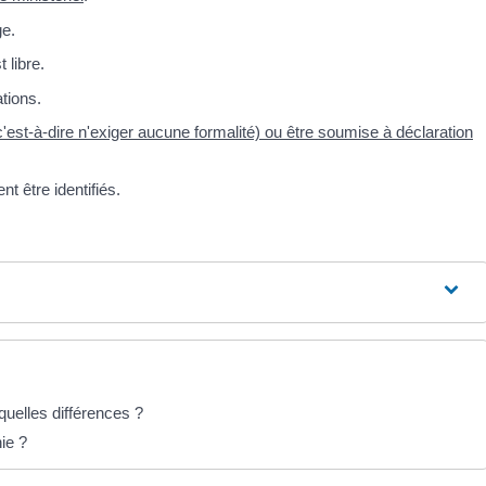
ge.
 libre.
tions.
(c'est-à-dire n'exiger aucune formalité) ou être soumise à déclaration
 être identifiés.
uelles différences ?
ie ?