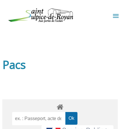
Aller au contenu
Aller au pied de page
MEN
PRIN
Pacs