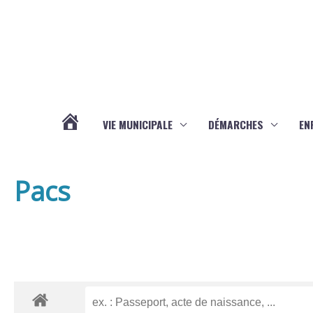
Aller au contenu
Aller au pied de page
VIE MUNICIPALE
DÉMARCHES
EN
ACTUALITÉS
Pacs