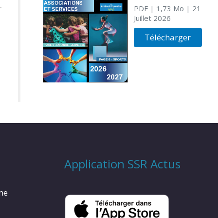
PDF
| 1,73 Mo
| 21
Juillet 2026
Télécharger
Application SSR Actus
rme