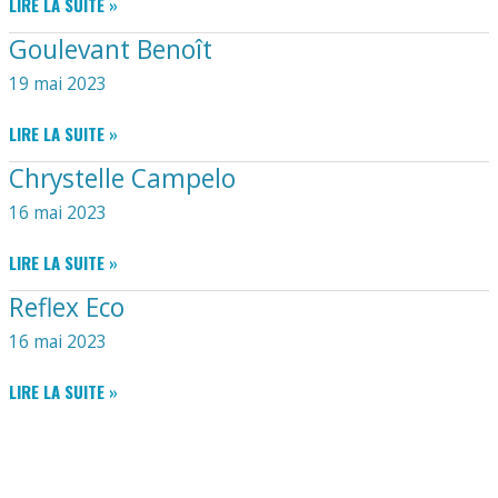
NEW
LIRE LA SUITE »
WAVE
Goulevant Benoît
19 mai 2023
GOULEVANT
LIRE LA SUITE »
BENOÎT
Chrystelle Campelo
16 mai 2023
CHRYSTELLE
LIRE LA SUITE »
CAMPELO
Reflex Eco
16 mai 2023
REFLEX
LIRE LA SUITE »
ECO