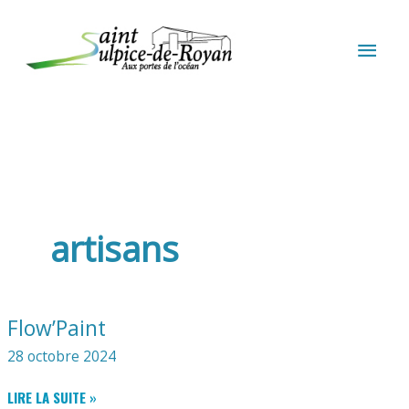
Aller au contenu
Aller au pied de page
MEN
PRIN
artisans
Flow’Paint
28 octobre 2024
FLOW’PAINT
LIRE LA SUITE »