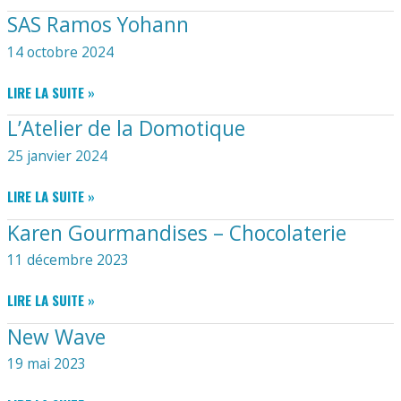
SAS Ramos Yohann
14 octobre 2024
SAS
LIRE LA SUITE »
RAMOS
L’Atelier de la Domotique
YOHANN
25 janvier 2024
L’ATELIER
LIRE LA SUITE »
DE
Karen Gourmandises – Chocolaterie
LA
DOMOTIQUE
11 décembre 2023
KAREN
LIRE LA SUITE »
GOURMANDISES
New Wave
–
CHOCOLATERIE
19 mai 2023