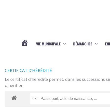
Aller au contenu
Aller au pied de page
VIE MUNICIPALE
DÉMARCHES
EN
ACTUALITÉS
CERTIFICAT D’HÉRÉDITÉ
Le certificat d’hérédité permet, dans les successions s
d’héritier.