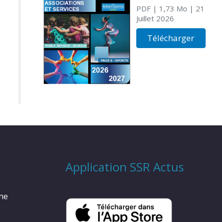
PDF
| 1,73 Mo
| 21
Juillet 2026
Télécharger
Application SSR Actus
rme