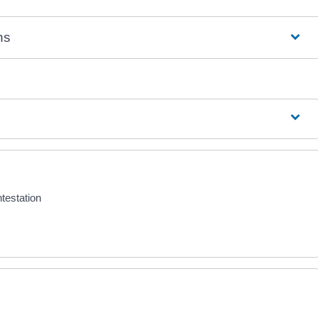
ns
testation