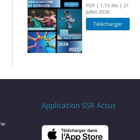
PDF
| 1,73 Mo
| 21
Juillet 2026
Télécharger
Application SSR Actus
rme