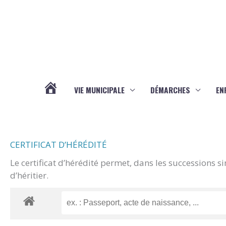
Aller au contenu
Aller au pied de page
VIE MUNICIPALE
DÉMARCHES
EN
ACTUALITÉS
CERTIFICAT D’HÉRÉDITÉ
Le certificat d’hérédité permet, dans les successions s
d’héritier.