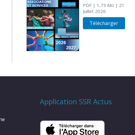
PDF
| 1,73 Mo
| 21
Juillet 2026
Télécharger
Application SSR Actus
rme