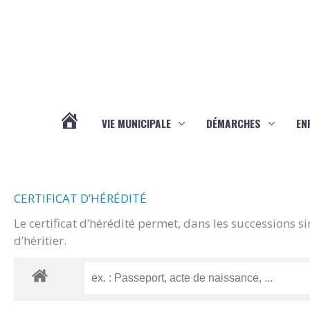
Aller au contenu
Aller au pied de page
VIE MUNICIPALE
DÉMARCHES
EN
ACTUALITÉS
CERTIFICAT D’HÉRÉDITÉ
Le certificat d’hérédité permet, dans les successions s
d’héritier.