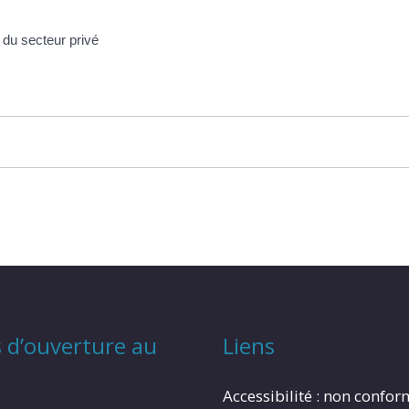
 du secteur privé
 d’ouverture au
Liens
Accessibilité : non confo