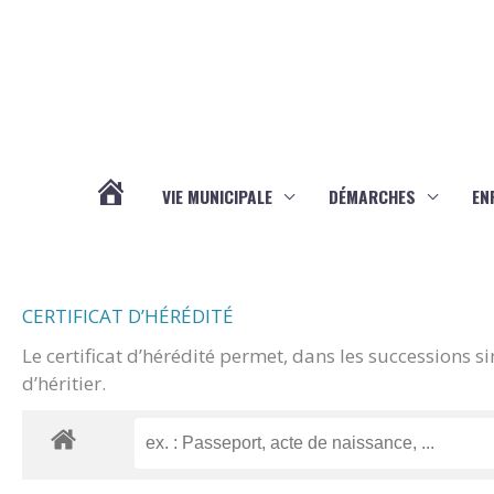
Aller au contenu
Aller au pied de page
VIE MUNICIPALE
DÉMARCHES
EN
ACTUALITÉS
CERTIFICAT D’HÉRÉDITÉ
Le certificat d’hérédité permet, dans les successions s
d’héritier.