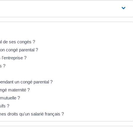
cul de ses congés ?
son congé parental ?
 l'entreprise ?
s ?
nt pendant un congé parental ?
ngé maternité ?
 mutuelle ?
ifs ?
es droits qu'un salarié français ?