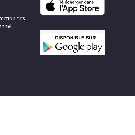
tection des
onnel