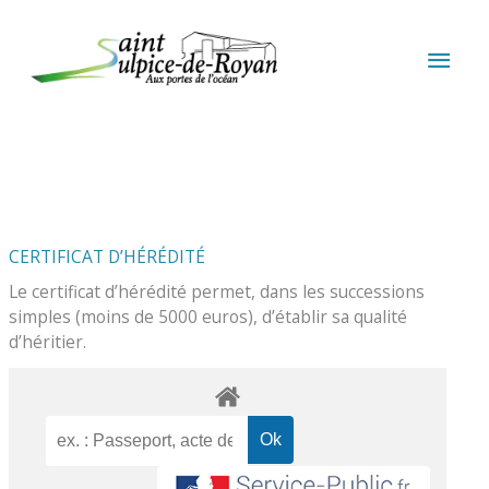
Aller au contenu
Aller au pied de page
MEN
PRIN
CERTIFICAT D’HÉRÉDITÉ
Le certificat d’hérédité permet, dans les successions
simples (moins de 5000 euros), d’établir sa qualité
d’héritier.