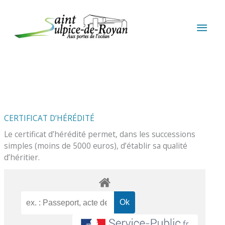
Aller au contenu
Aller au pied de page
MEN
PRIN
CERTIFICAT D’HÉRÉDITÉ
Le certificat d’hérédité permet, dans les successions
simples (moins de 5000 euros), d’établir sa qualité
d’héritier.