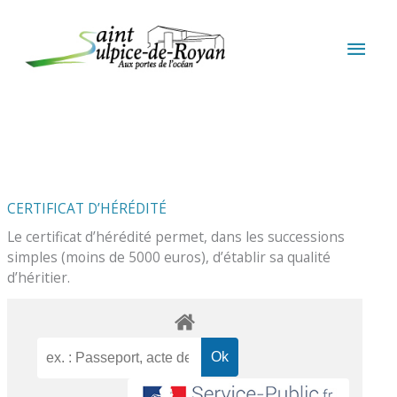
Aller au contenu
Aller au pied de page
MEN
PRIN
CERTIFICAT D’HÉRÉDITÉ
Le certificat d’hérédité permet, dans les successions
simples (moins de 5000 euros), d’établir sa qualité
d’héritier.