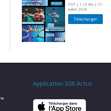
PDF
| 1,73 Mo
| 21
Juillet 2026
Télécharger
Application SSR Actus
rme