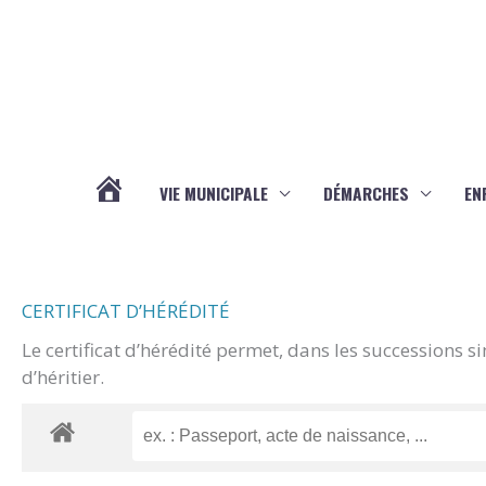
Aller au contenu
Aller au pied de page
VIE MUNICIPALE
DÉMARCHES
EN
ACTUALITÉS
CERTIFICAT D’HÉRÉDITÉ
Le certificat d’hérédité permet, dans les successions s
d’héritier.