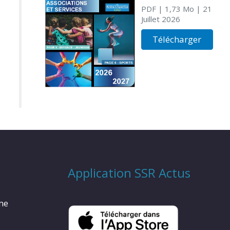
PDF
| 1,73 Mo
| 21
Juillet 2026
Télécharger
Application SSR Actus
rme