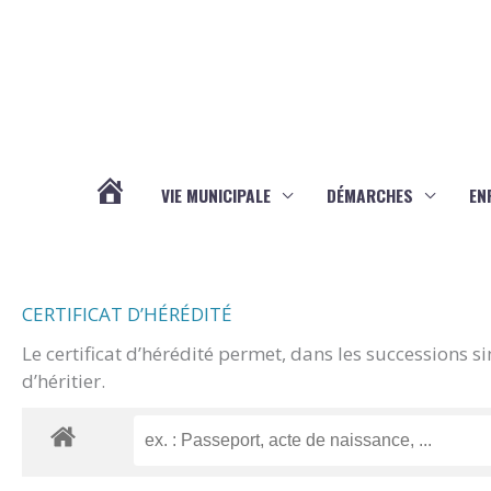
Aller au contenu
Aller au pied de page
VIE MUNICIPALE
DÉMARCHES
EN
ACTUALITÉS
CERTIFICAT D’HÉRÉDITÉ
Le certificat d’hérédité permet, dans les successions s
d’héritier.