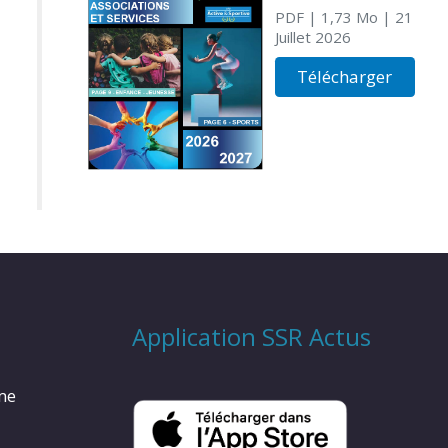
PDF
| 1,73 Mo
| 21
Juillet 2026
Télécharger
Application SSR Actus
rme