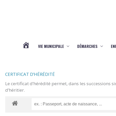
Aller au contenu
Aller au pied de page
VIE MUNICIPALE
DÉMARCHES
EN
ACTUALITÉS
CERTIFICAT D’HÉRÉDITÉ
Le certificat d’hérédité permet, dans les successions s
d’héritier.