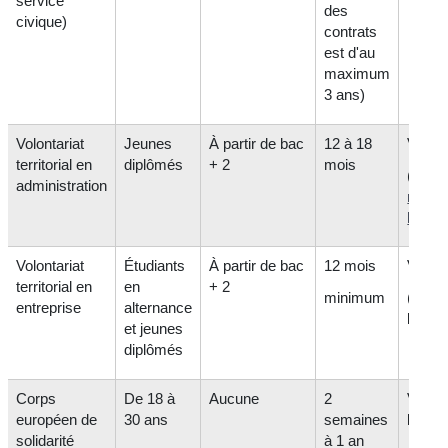
service
des
civique)
contrats
est d'au
maximum
3 ans)
Volontariat
Jeunes
À partir de bac
12 à 18
Variab
territorial en
diplômés
+ 2
mois
(au mo
administration
mini
légal
)
Volontariat
Étudiants
À partir de bac
12 mois
Variab
territorial en
en
+ 2
minimum
(+ su
entreprise
alternance
logem
et jeunes
diplômés
Corps
De 18 à
Aucune
2
Variab
européen de
30 ans
semaines
le pay
solidarité
à 1 an