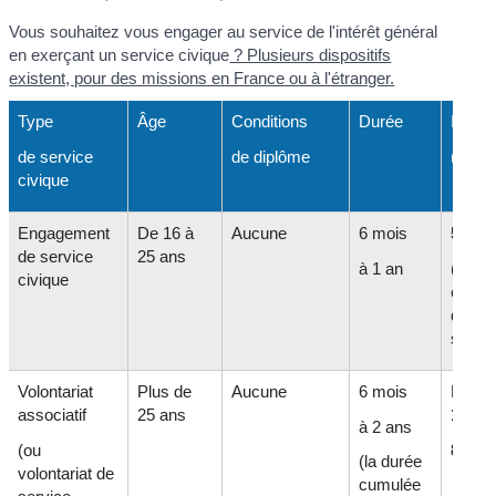
Vous souhaitez vous engager au service de l'intérêt général
en exerçant un service civique
? Plusieurs dispositifs
existent, pour des missions en France ou à l'étranger.
Type
Âge
Conditions
Durée
Indem
de service
de diplôme
(mens
civique
Engagement
De 16 à
Aucune
6 mois
541,1
de service
25 ans
à 1 an
(+
111
civique
en ca
difficu
social
Volontariat
Plus de
Aucune
6 mois
Entre
associatif
25 ans
123,1
à 2 ans
(ou
824,8
(la durée
volontariat de
cumulée