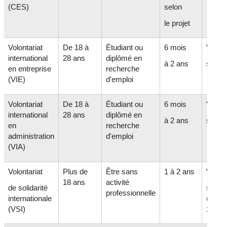
(CES)
selon
le projet
Volontariat
De 18 à
Étudiant ou
6 mois
Variab
international
28 ans
diplômé en
à 2 ans
selon 
en entreprise
recherche
(VIE)
d'emploi
Volontariat
De 18 à
Étudiant ou
6 mois
Variab
international
28 ans
diplômé en
à 2 ans
selon 
en
recherche
administration
d'emploi
(VIA)
Volontariat
Plus de
Être sans
1 à 2 ans
Variab
18 ans
activité
de solidarité
selon 
professionnelle
internationale
(mini
(VSI)
100 €