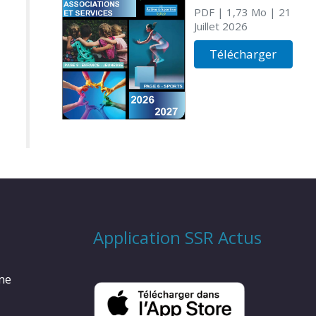
PDF
| 1,73 Mo
| 21
Juillet 2026
Télécharger
Application SSR Actus
rme