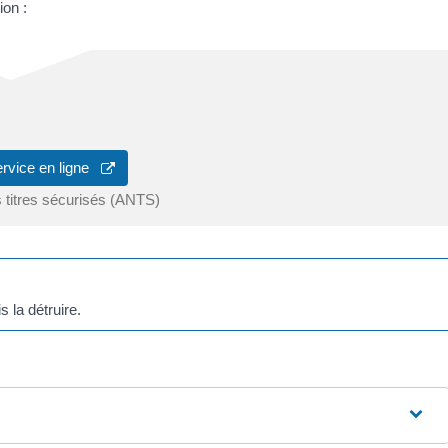
ion :
ervice en ligne
 titres sécurisés (ANTS)
is la détruire.