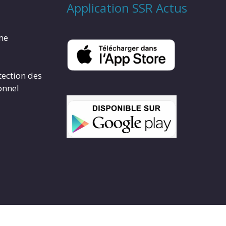
Application SSR Actus
rme
tection des
onnel