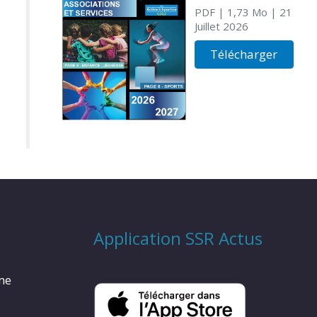
PDF
| 1,73 Mo
| 21
Juillet 2026
Télécharger
Application SSR Actus
rme