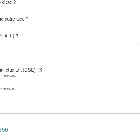
 d'été ?
e autre aide ?
S, ALF) ?
cial étudiant (DSE)
'innovation
'innovation
N360