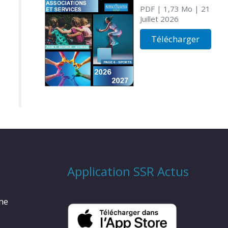
PDF
| 1,73 Mo
| 21
Juillet 2026
Télécharger
Application SSR Actus
rme