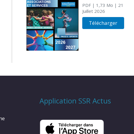
PDF
| 1,73 Mo
| 21
Juillet 2026
Télécharger
Application SSR Actus
rme