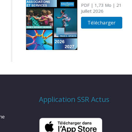
PDF
| 1,73 Mo
| 21
Juillet 2026
Télécharger
Application SSR Actus
rme