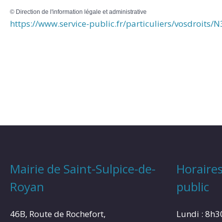
©
Direction de l'information légale et administrative
https://www.service-public.fr/particuliers/vosdroits/
Mairie de Saint-Sulpice-de-
Horaires
Royan
public
46B, Route de Rochefort,
Lundi : 8h3