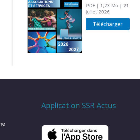
PDF
| 1,73 Mo
| 21
Juillet 2026
Télécharger
Application SSR Actus
rme